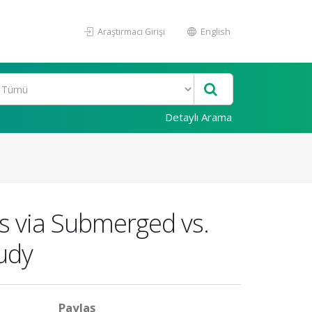
Araştırmacı Girişi
English
Detaylı Arama
is via Submerged vs.
udy
Paylaş