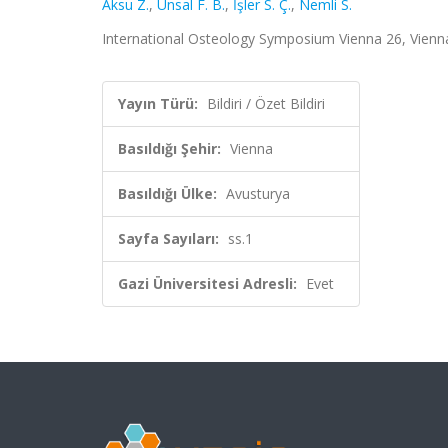
Aksu Z.
,
Ünsal F. B.
,
İşler S. Ç.
,
Nemli S.
International Osteology Symposium Vienna 26, Vienna, 
Yayın Türü:
Bildiri / Özet Bildiri
Basıldığı Şehir:
Vienna
Basıldığı Ülke:
Avusturya
Sayfa Sayıları:
ss.1
Gazi Üniversitesi Adresli:
Evet