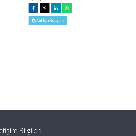
Atıf İçin Kopyala
letişim Bilgileri