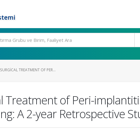
stemi
SURGICAL TREATMENT OF PER...
l Treatment of Peri-implantit
g: A 2-year Retrospective St