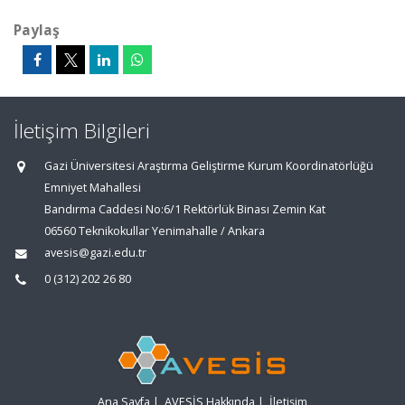
Paylaş
İletişim Bilgileri
Gazi Üniversitesi Araştırma Geliştirme Kurum Koordinatörlüğü
Emniyet Mahallesi
Bandırma Caddesi No:6/1 Rektörlük Binası Zemin Kat
06560 Teknikokullar Yenimahalle / Ankara
avesis@gazi.edu.tr
0 (312) 202 26 80
Ana Sayfa
|
AVESİS Hakkında
|
İletişim