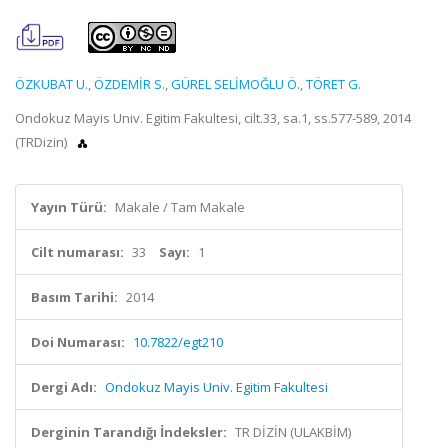
ÖZKUBAT U.
,
ÖZDEMİR S.
,
GÜREL SELİMOĞLU Ö.
,
TÖRET G.
Ondokuz Mayis Univ. Egitim Fakultesi, cilt.33, sa.1, ss.577-589, 2014
(TRDizin)
Yayın Türü:
Makale / Tam Makale
Cilt numarası:
33
Sayı:
1
Basım Tarihi:
2014
Doi Numarası:
10.7822/egt210
Dergi Adı:
Ondokuz Mayis Univ. Egitim Fakultesi
Derginin Tarandığı İndeksler:
TR DİZİN (ULAKBİM)