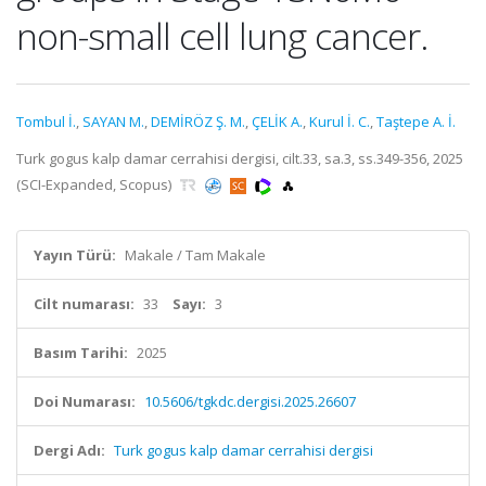
non-small cell lung cancer.
Tombul İ.
,
SAYAN M.
,
DEMİRÖZ Ş. M.
,
ÇELİK A.
,
Kurul İ. C.
,
Taştepe A. İ.
Turk gogus kalp damar cerrahisi dergisi, cilt.33, sa.3, ss.349-356, 2025
(SCI-Expanded, Scopus)
Yayın Türü:
Makale / Tam Makale
Cilt numarası:
33
Sayı:
3
Basım Tarihi:
2025
Doi Numarası:
10.5606/tgkdc.dergisi.2025.26607
Dergi Adı:
Turk gogus kalp damar cerrahisi dergisi