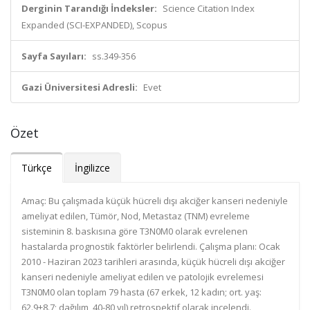
Derginin Tarandığı İndeksler:
Science Citation Index
Expanded (SCI-EXPANDED), Scopus
Sayfa Sayıları:
ss.349-356
Gazi Üniversitesi Adresli:
Evet
Özet
Türkçe
İngilizce
Amaç: Bu çalışmada küçük hücreli dışı akciğer kanseri nedeniyle
ameliyat edilen, Tümör, Nod, Metastaz (TNM) evreleme
sisteminin 8. baskısına göre T3N0M0 olarak evrelenen
hastalarda prognostik faktörler belirlendi. Ça­lış­ma­ pla­nı:­ Ocak
2010 - Haziran 2023 tarihleri arasında, küçük hücreli dışı akciğer
kanseri nedeniyle ameliyat edilen ve patolojik evrelemesi
T3N0M0 olan toplam 79 hasta (67 erkek, 12 kadın; ort. yaş:
62.9±8.7; dağılım, 40-80 yıl) retrospektif olarak incelendi.