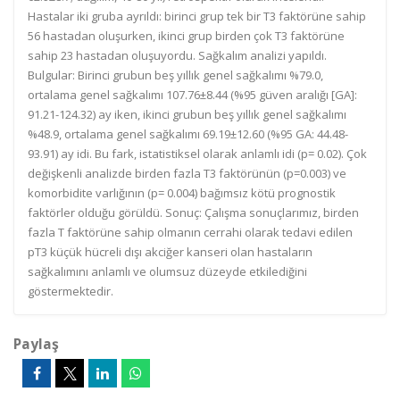
Hastalar iki gruba ayrıldı: birinci grup tek bir T3 faktörüne sahip
56 hastadan oluşurken, ikinci grup birden çok T3 faktörüne
sahip 23 hastadan oluşuyordu. Sağkalım analizi yapıldı.
Bulgular: Birinci grubun beş yıllık genel sağkalımı %79.0,
ortalama genel sağkalımı 107.76±8.44 (%95 güven aralığı [GA]:
91.21-124.32) ay iken, ikinci grubun beş yıllık genel sağkalımı
%48.9, ortalama genel sağkalımı 69.19±12.60 (%95 GA: 44.48-
93.91) ay idi. Bu fark, istatistiksel olarak anlamlı idi (p= 0.02). Çok
değişkenli analizde birden fazla T3 faktörünün (p=0.003) ve
komorbidite varlığının (p= 0.004) bağımsız kötü prognostik
faktörler olduğu görüldü. So­nuç:­ Çalışma sonuçlarımız, birden
fazla T faktörüne sahip olmanın cerrahi olarak tedavi edilen
pT3 küçük hücreli dışı akciğer kanseri olan hastaların
sağkalımını anlamlı ve olumsuz düzeyde etkilediğini
göstermektedir.
Paylaş