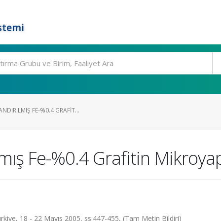
stemi
NDIRILMIŞ FE-%0.4 GRAFIT...
mış Fe-%0.4 Grafitin Mikroya
ürkiye, 18 - 22 Mayıs 2005, ss.447-455, (Tam Metin Bildiri)