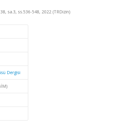
lt.38, sa.3, ss.536-548, 2022 (TRDizin)
üsü Dergisi
BİM)