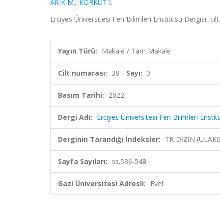
ARIK M.
,
KORKUT İ.
Erciyes Üniversitesi Fen Bilimleri Enstitüsü Dergisi, ci
Yayın Türü:
Makale / Tam Makale
Cilt numarası:
38
Sayı:
3
Basım Tarihi:
2022
Dergi Adı:
Erciyes Üniversitesi Fen Bilimleri Enstit
Derginin Tarandığı İndeksler:
TR DİZİN (ULAK
Sayfa Sayıları:
ss.536-548
Gazi Üniversitesi Adresli:
Evet