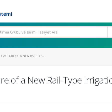
stemi
FACTURE OF A NEW RAIL-TYP...
e of a New Rail-Type Irrigat