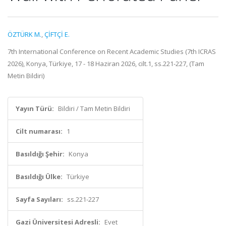
ÖZTÜRK M.
,
ÇİFTÇİ E.
7th International Conference on Recent Academic Studies (7th ICRAS
2026), Konya, Türkiye, 17 - 18 Haziran 2026, cilt.1, ss.221-227, (Tam
Metin Bildiri)
Yayın Türü:
Bildiri / Tam Metin Bildiri
Cilt numarası:
1
Basıldığı Şehir:
Konya
Basıldığı Ülke:
Türkiye
Sayfa Sayıları:
ss.221-227
Gazi Üniversitesi Adresli:
Evet