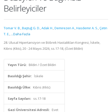
Belirleyiciler
Tomar V. B.
,
Baştuğ G. D.
,
Adak H.
,
Demirezen A.
,
Hasdemir A. S.
,
Çetin
T. E.
,
...Daha Fazla
28. Ulusal Hipertansiyon ve Böbrek Hastalıkları Kongresi, İskele,
Kıbrıs (Kktc), 20 - 24 Mayıs 2026, ss.17-18, (Özet Bildiri)
Yayın Türü:
Bildiri / Özet Bildiri
Basıldığı Şehir:
İskele
Basıldığı Ülke:
Kıbrıs (Kktc)
Sayfa Sayıları:
ss.17-18
Gazi Üniversitesi Adresli:
Evet