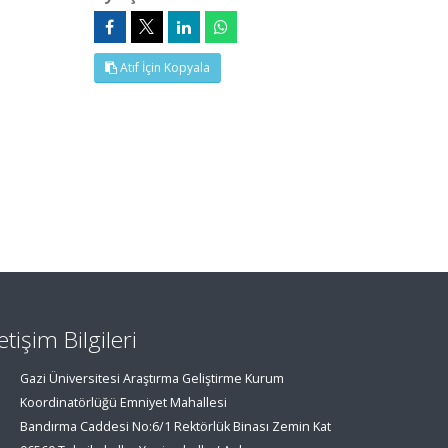
Atıf İçin Kopyala
letişim Bilgileri
Gazi Üniversitesi Araştırma Geliştirme Kurum
Koordinatörlüğü Emniyet Mahallesi
Bandırma Caddesi No:6/1 Rektörlük Binası Zemin Kat