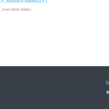
 F.
,
KARAKAYA KARABULUT J.
 (Tam Metin Bildiri)
İ