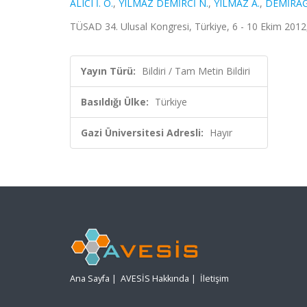
ALICI İ. O.
,
YILMAZ DEMİRCİ N.
,
YILMAZ A.
,
DEMİRAĞ
TÜSAD 34. Ulusal Kongresi, Türkiye, 6 - 10 Ekim 2012,
Yayın Türü:
Bildiri / Tam Metin Bildiri
Basıldığı Ülke:
Türkiye
Gazi Üniversitesi Adresli:
Hayır
Ana Sayfa
|
AVESİS Hakkında
|
İletişim