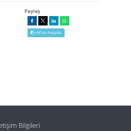
Paylaş
Atıf İçin Kopyala
letişim Bilgileri