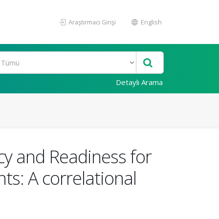
Araştırmacı Girişi
English
Detaylı Arama
cy and Readiness for
s: A correlational