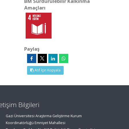
BM Sürdürülebilir Kalkınma
Amaçları
Paylaş
Atıf İçin Kopyala
letişim Bilgileri
Gazi Üniversitesi Araştırma Geliştirme Kurum
Koordinatörlüğü Emniyet Mahallesi