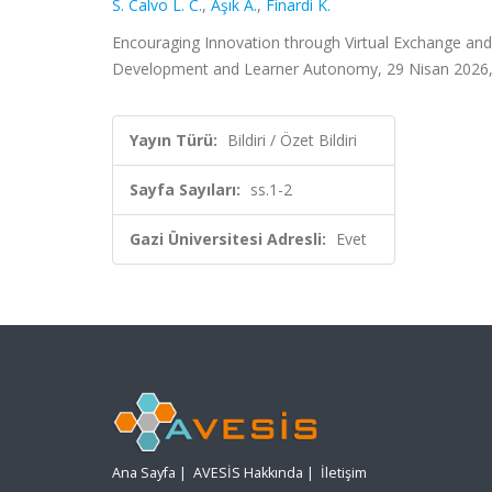
S. Calvo L. C.
,
Aşık A.
,
Finardi K.
Encouraging Innovation through Virtual Exchange and 
Development and Learner Autonomy, 29 Nisan 2026, ss
Yayın Türü:
Bildiri / Özet Bildiri
Sayfa Sayıları:
ss.1-2
Gazi Üniversitesi Adresli:
Evet
Ana Sayfa
|
AVESİS Hakkında
|
İletişim