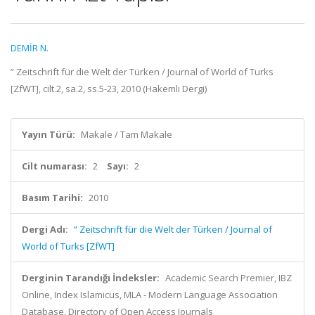
DEMİR N.
” Zeitschrift für die Welt der Türken / Journal of World of Turks
[ZfWT], cilt.2, sa.2, ss.5-23, 2010 (Hakemli Dergi)
Yayın Türü:
Makale / Tam Makale
Cilt numarası:
2
Sayı:
2
Basım Tarihi:
2010
Dergi Adı:
” Zeitschrift für die Welt der Türken / Journal of
World of Turks [ZfWT]
Derginin Tarandığı İndeksler:
Academic Search Premier, IBZ
Online, Index Islamicus, MLA - Modern Language Association
Database, Directory of Open Access Journals