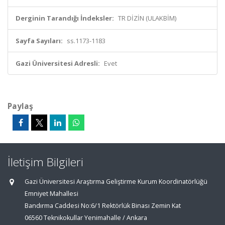
Derginin Tarandığı İndeksler:
TR DİZİN (ULAKBİM)
Sayfa Sayıları:
ss.1173-1183
Gazi Üniversitesi Adresli:
Evet
Paylaş
İletişim Bilgileri
Gazi Üniversitesi Araştırma Geliştirme Kurum Koordinatörlüğü
Emniyet Mahallesi
Bandırma Caddesi No:6/1 Rektörlük Binası Zemin Kat
06560 Teknikokullar Yenimahalle / Ankara