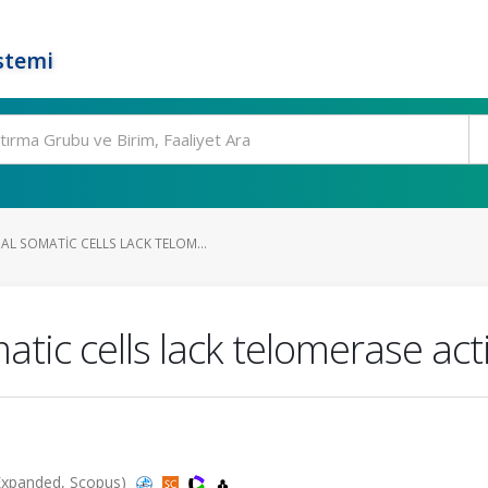
stemi
 SOMATIC CELLS LACK TELOM...
c cells lack telomerase acti
Expanded, Scopus)