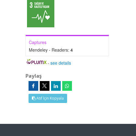
Captures
Mendeley - Readers:
4
-
see details
Paylaş
Atıf İçin Kopyala