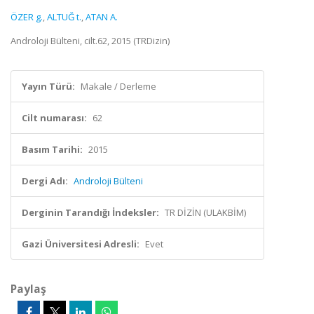
ÖZER g.
,
ALTUĞ t.
,
ATAN A.
Androloji Bülteni, cilt.62, 2015 (TRDizin)
Yayın Türü:
Makale / Derleme
Cilt numarası:
62
Basım Tarihi:
2015
Dergi Adı:
Androloji Bülteni
Derginin Tarandığı İndeksler:
TR DİZİN (ULAKBİM)
Gazi Üniversitesi Adresli:
Evet
Paylaş