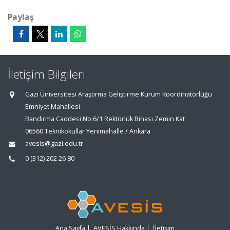
Paylaş
İletişim Bilgileri
Gazi Üniversitesi Araştırma Geliştirme Kurum Koordinatörlüğü
Emniyet Mahallesi
Bandırma Caddesi No:6/1 Rektörlük Binası Zemin Kat
06560 Teknikokullar Yenimahalle / Ankara
avesis@gazi.edu.tr
0 (312) 202 26 80
Ana Sayfa
|
AVESİS Hakkında
|
İletişim