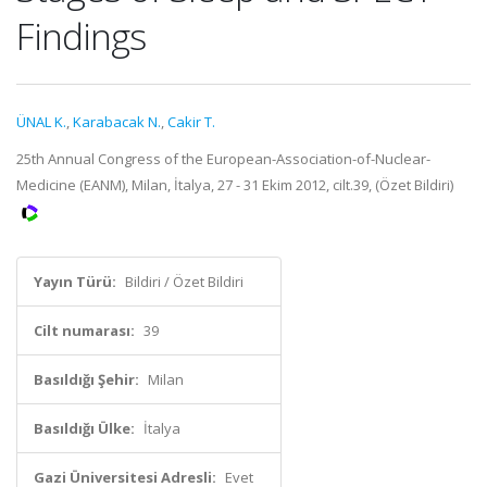
Findings
ÜNAL K.
,
Karabacak N.
,
Cakir T.
25th Annual Congress of the European-Association-of-Nuclear-
Medicine (EANM), Milan, İtalya, 27 - 31 Ekim 2012, cilt.39, (Özet Bildiri)
Yayın Türü:
Bildiri / Özet Bildiri
Cilt numarası:
39
Basıldığı Şehir:
Milan
Basıldığı Ülke:
İtalya
Gazi Üniversitesi Adresli:
Evet