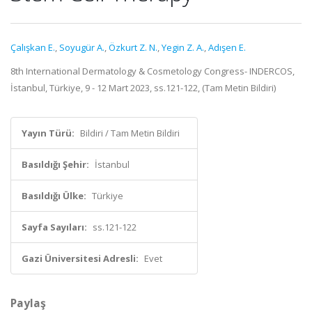
Çalışkan E.
,
Soyugür A.
,
Özkurt Z. N.
,
Yegin Z. A.
,
Adışen E.
8th International Dermatology & Cosmetology Congress- INDERCOS,
İstanbul, Türkiye, 9 - 12 Mart 2023, ss.121-122, (Tam Metin Bildiri)
Yayın Türü:
Bildiri / Tam Metin Bildiri
Basıldığı Şehir:
İstanbul
Basıldığı Ülke:
Türkiye
Sayfa Sayıları:
ss.121-122
Gazi Üniversitesi Adresli:
Evet
Paylaş