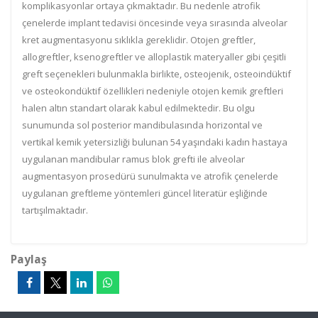
komplikasyonlar ortaya çıkmaktadır. Bu nedenle atrofik
çenelerde implant tedavisi öncesinde veya sırasında alveolar
kret augmentasyonu sıklıkla gereklidir. Otojen greftler,
allogreftler, ksenogreftler ve alloplastik materyaller gibi çeşitli
greft seçenekleri bulunmakla birlikte, osteojenik, osteoindüktif
ve osteokondüktif özellikleri nedeniyle otojen kemik greftleri
halen altın standart olarak kabul edilmektedir. Bu olgu
sunumunda sol posterior mandibulasında horizontal ve
vertikal kemik yetersizliği bulunan 54 yaşındaki kadın hastaya
uygulanan mandibular ramus blok grefti ile alveolar
augmentasyon prosedürü sunulmakta ve atrofik çenelerde
uygulanan greftleme yöntemleri güncel literatür eşliğinde
tartışılmaktadır.
Paylaş