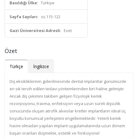
Basıldığı Ülke:
Türkiye
Sayfa Sayıları:
ss.115-122
Gazi Üniversitesi Adresli:
Evet
Özet
Türkçe
İngilizce
Diş eksikliklerinin giderilmesinde dental implantlar günümüzde
en sık tercih edilen tedavi yöntemlerinden biri haline gelmiştir.
Ancak diş çekimini takiben gelişen fizyolojik kemik
rezorpsiyonu, travma, enfeksiyon veya uzun süreli dişsizlik
sonucunda oluşan atrofik alveolar kretler implantların ideal üç
boyutlu konumsal yerleşimini engellemektedir. Yeterli kemik
hacmi olmadan yapılan implant uygulamalarında uzun dönem
başarı oranları düşmekte, estetik ve fonksiyonel