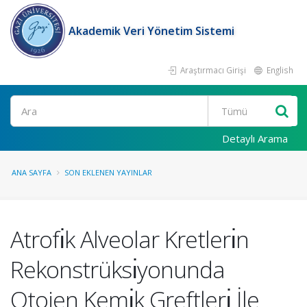
Akademik Veri Yönetim Sistemi
Araştırmacı Girişi
English
Ara
Detaylı Arama
ANA SAYFA
SON EKLENEN YAYINLAR
Atrofı̇k Alveolar Kretlerı̇n
Rekonstrüksı̇yonunda
Otojen Kemı̇k Greftlerı̇ İle