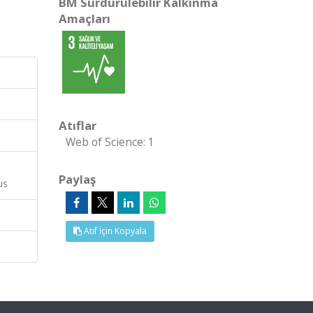
BM Sürdürülebilir Kalkınma
Amaçları
Atıflar
Web of Science: 1
Paylaş
us
Atıf İçin Kopyala