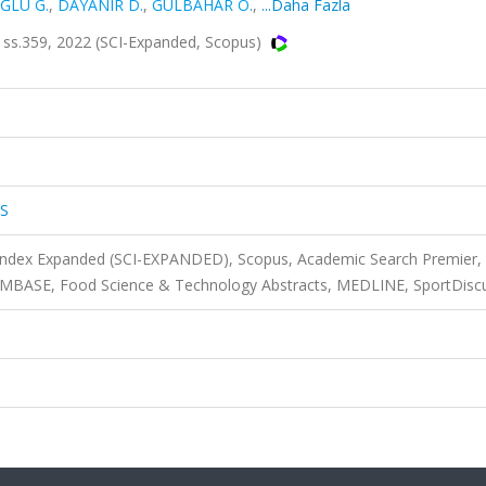
ĞLU G.
,
DAYANIR D.
,
GÜLBAHAR Ö.
,
...Daha Fazla
s.359, 2022 (SCI-Expanded, Scopus)
S
 Index Expanded (SCI-EXPANDED), Scopus, Academic Search Premier,
 EMBASE, Food Science & Technology Abstracts, MEDLINE, SportDisc