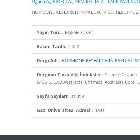
Ugurlu A.
,
BİDECİ A.
,
DEMİREL M. A.
,
TAKE KAPLANO
HORMONE RESEARCH IN PAEDIATRICS, sa.SUPPL 2, s
Yayın Türü:
Makale / Özet
Basım Tarihi:
2022
Dergi Adı:
HORMONE RESEARCH IN PAEDIATRIC
Derginin Tarandığı İndeksler:
Science Citation
BIOSIS, CAB Abstracts, Chemical Abstracts Core,
Sayfa Sayıları:
ss.359
Gazi Üniversitesi Adresli:
Evet