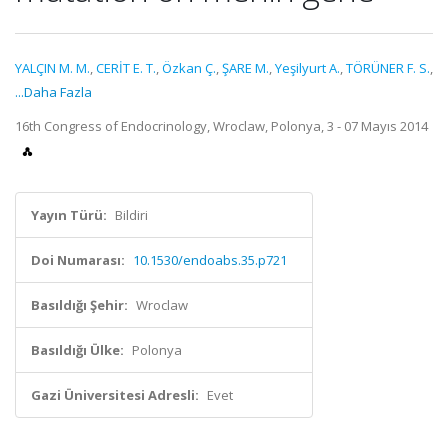
YALÇIN M. M.
,
CERİT E. T.
,
Özkan Ç.
,
ŞARE M.
,
Yeşilyurt A.
,
TÖRÜNER F. S.
,
...Daha Fazla
16th Congress of Endocrinology, Wroclaw, Polonya, 3 - 07 Mayıs 2014
Yayın Türü:
Bildiri
Doi Numarası:
10.1530/endoabs.35.p721
Basıldığı Şehir:
Wroclaw
Basıldığı Ülke:
Polonya
Gazi Üniversitesi Adresli:
Evet