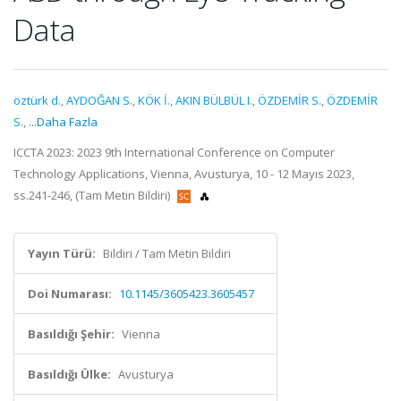
Data
öztürk d.
,
AYDOĞAN S.
,
KÖK İ.
,
AKIN BÜLBÜL I.
,
ÖZDEMİR S.
,
ÖZDEMİR
S.
,
...Daha Fazla
ICCTA 2023: 2023 9th International Conference on Computer
Technology Applications, Vienna, Avusturya, 10 - 12 Mayıs 2023,
ss.241-246, (Tam Metin Bildiri)
Yayın Türü:
Bildiri / Tam Metin Bildiri
Doi Numarası:
10.1145/3605423.3605457
Basıldığı Şehir:
Vienna
Basıldığı Ülke:
Avusturya