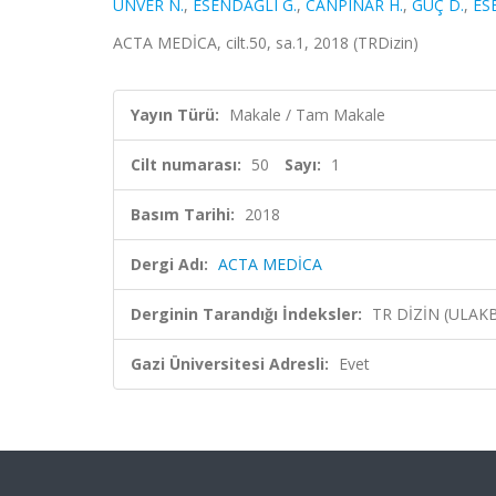
UNVER N.
,
ESENDAĞLI G.
,
CANPINAR H.
,
GÜÇ D.
,
ES
ACTA MEDİCA, cilt.50, sa.1, 2018 (TRDizin)
Yayın Türü:
Makale / Tam Makale
Cilt numarası:
50
Sayı:
1
Basım Tarihi:
2018
Dergi Adı:
ACTA MEDİCA
Derginin Tarandığı İndeksler:
TR DİZİN (ULAK
Gazi Üniversitesi Adresli:
Evet