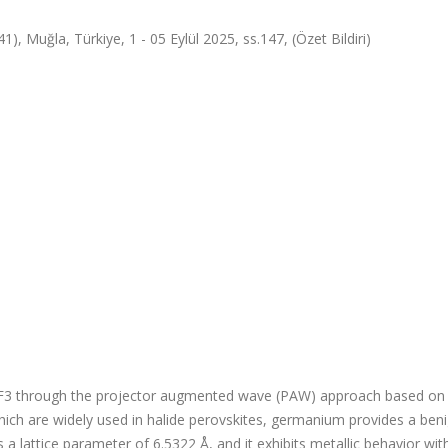
1), Muğla, Türkiye, 1 - 05 Eylül 2025, ss.147, (Özet Bildiri)
GeF3 through the projector augmented wave (PAW) approach based on 
 which are widely used in halide perovskites, germanium provides a ben
s a lattice parameter of 6.5322 Å, and it exhibits metallic behavior wit