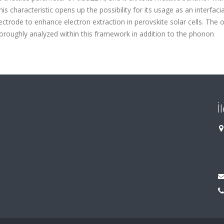
 characteristic opens up the possibility for its usage as an interfacia
ctrode to enhance electron extraction in perovskite solar cells. The o
oroughly analyzed within this framework in addition to the phonon
İ