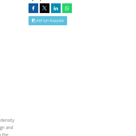
Atıf İçin Kopyala
density
ign and
h the