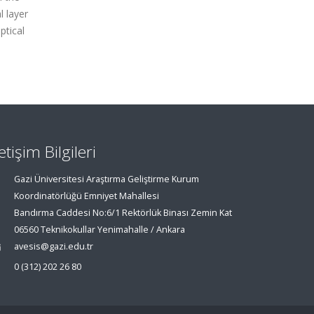
l layer
ptical
letişim Bilgileri
Gazi Üniversitesi Araştırma Geliştirme Kurum
Koordinatörlüğü Emniyet Mahallesi
Bandırma Caddesi No:6/1 Rektörlük Binası Zemin Kat
06560 Teknikokullar Yenimahalle / Ankara
avesis@gazi.edu.tr
0 (312) 202 26 80