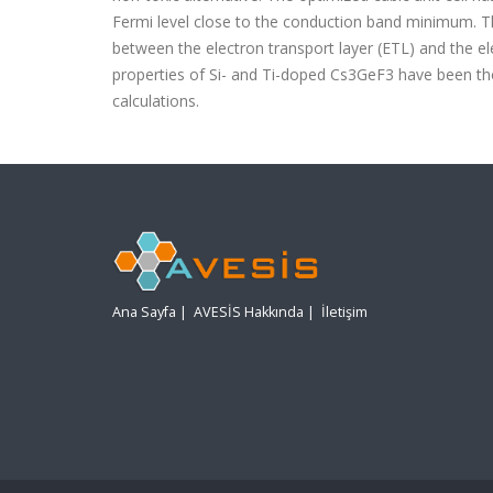
Fermi level close to the conduction band minimum. This
between the electron transport layer (ETL) and the ele
properties of Si- and Ti-doped Cs3GeF3 have been th
calculations.
Ana Sayfa
|
AVESİS Hakkında
|
İletişim