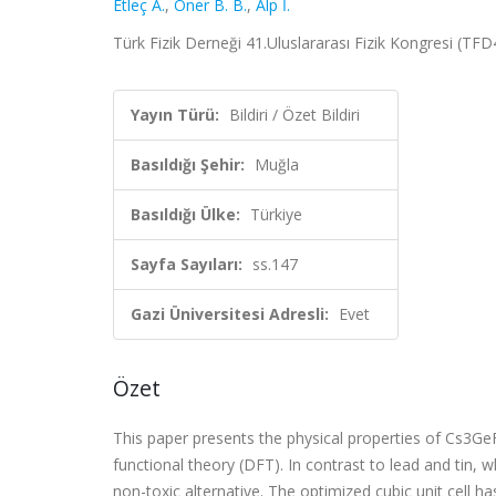
Etleç A.
,
Öner B. B.
,
Alp İ.
Türk Fizik Derneği 41.Uluslararası Fizik Kongresi (TFD4
Yayın Türü:
Bildiri / Özet Bildiri
Basıldığı Şehir:
Muğla
Basıldığı Ülke:
Türkiye
Sayfa Sayıları:
ss.147
Gazi Üniversitesi Adresli:
Evet
Özet
This paper presents the physical properties of Cs3
functional theory (DFT). In contrast to lead and tin,
non-toxic alternative. The optimized cubic unit cell ha