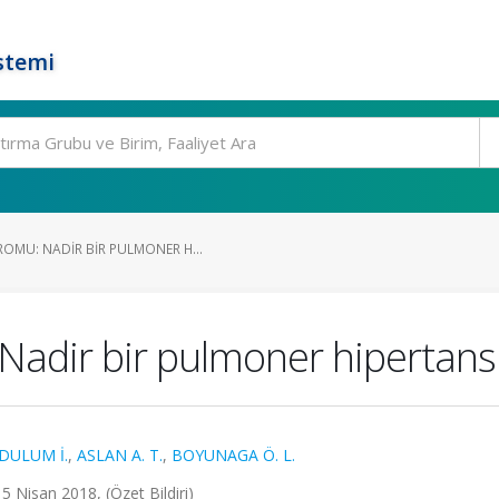
stemi
OMU: NADIR BIR PULMONER H...
adir bir pulmoner hipertans
DULUM İ.
,
ASLAN A. T.
,
BOYUNAGA Ö. L.
15 Nisan 2018, (Özet Bildiri)