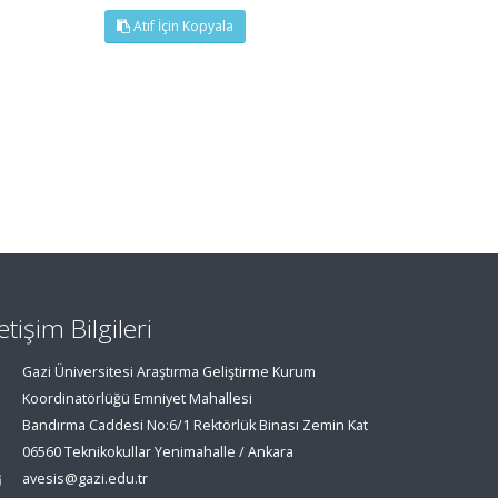
Atıf İçin Kopyala
letişim Bilgileri
Gazi Üniversitesi Araştırma Geliştirme Kurum
Koordinatörlüğü Emniyet Mahallesi
Bandırma Caddesi No:6/1 Rektörlük Binası Zemin Kat
06560 Teknikokullar Yenimahalle / Ankara
avesis@gazi.edu.tr