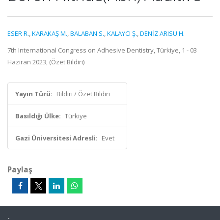
ESER R.
,
KARAKAŞ M.
,
BALABAN S.
,
KALAYCI Ş.
,
DENİZ ARISU H.
7th International Congress on Adhesive Dentistry, Türkiye, 1 - 03
Haziran 2023, (Özet Bildiri)
Yayın Türü:
Bildiri / Özet Bildiri
Basıldığı Ülke:
Türkiye
Gazi Üniversitesi Adresli:
Evet
Paylaş