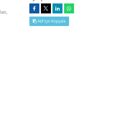
arı,
Atıf İçin Kopyala