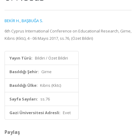
BEKİR H.
,
BAŞBUĞA S.
6th Cyprus International Conference on Educational Research, Girne,
Kıbrıs (Kktc), 4 - 06 Mayıs 2017, ss.76, (Özet Bildiri)
Yayın Türü:
Bildiri / Özet Bildiri
Basıldığı Şehir:
Girne
Basıldığı Ülke:
Kıbrıs (Kktc)
Sayfa Sayıları:
ss.76
Gazi Üniversitesi Adresli:
Evet
Paylaş