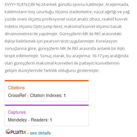
X
VYY
=10,97±3,89 %) 24 erkek gönüllü sporcu katılmıştır. Araştırmada,
katılımcıların boy uzunluğu ölçümü stadiometre, vücut ağırlığı ve yağ
yüzde oranı ölçümü profesyonel vücut analiz cihazı, reaktif kuvvet
indeksi ölçümü Opto Jump Next, maksimal kuvvet ölçümü bacak
dinamometresi ile yapılmıştır. Güreşçilerin MK ile RKİ arasındaki
ilişkiyi belirlemek için pearson testi uygulanmıştır. Korelasyon
sonuçlarına göre, güreşçilerin MK ile RKİ arasında anlamlı bir ilişki
tespit edilmemiştir. Sonuç olarak, bu araştırma; 16-17 yaş aralığında
olan güreşçilerin maksimal kuvvetleri ile patlayıcı kuvvetlerinin
gelişim düzeylerinde farklılık olduğunu göstermiştir.
Citations
CrossRef - Citation Indexes:
1
Captures
Mendeley - Readers:
1
-
see details