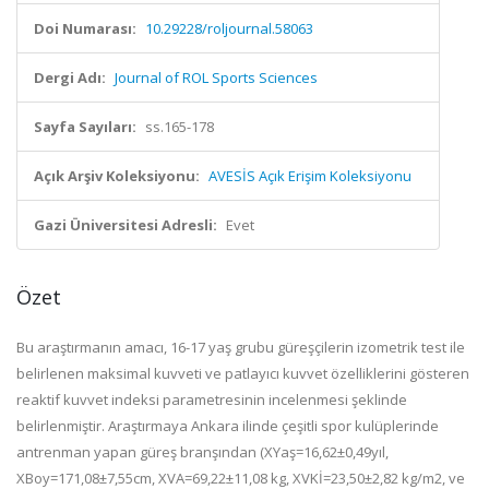
Doi Numarası:
10.29228/roljournal.58063
Dergi Adı:
Journal of ROL Sports Sciences
Sayfa Sayıları:
ss.165-178
Açık Arşiv Koleksiyonu:
AVESİS Açık Erişim Koleksiyonu
Gazi Üniversitesi Adresli:
Evet
Özet
Bu araştırmanın amacı, 16-17 yaş grubu güreşçilerin izometrik test ile
belirlenen maksimal kuvveti ve patlayıcı kuvvet özelliklerini gösteren
reaktif kuvvet indeksi parametresinin incelenmesi şeklinde
belirlenmiştir. Araştırmaya Ankara ilinde çeşitli spor kulüplerinde
antrenman yapan güreş branşından (X
Yaş
=16,62±0,49yıl,
X
Boy
=171,08±7,55cm, X
VA
=69,22±11,08 kg, X
VKİ
=23,50±2,82 kg/m
2
, ve