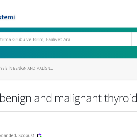
stemi
SIS IN BENIGN AND MALIGN...
 benign and malignant thyroid
-Expanded, Scopus)