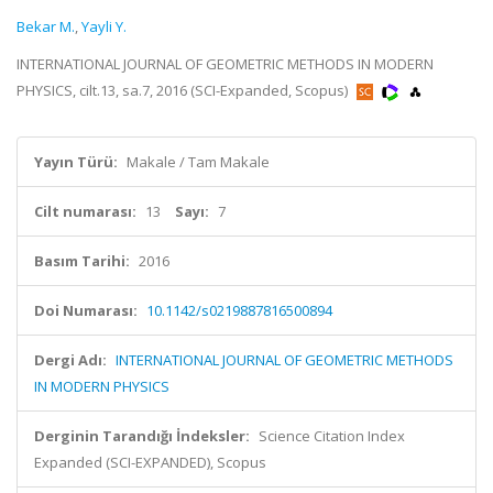
Bekar M.
,
Yayli Y.
INTERNATIONAL JOURNAL OF GEOMETRIC METHODS IN MODERN
PHYSICS, cilt.13, sa.7, 2016 (SCI-Expanded, Scopus)
Yayın Türü:
Makale / Tam Makale
Cilt numarası:
13
Sayı:
7
Basım Tarihi:
2016
Doi Numarası:
10.1142/s0219887816500894
Dergi Adı:
INTERNATIONAL JOURNAL OF GEOMETRIC METHODS
IN MODERN PHYSICS
Derginin Tarandığı İndeksler:
Science Citation Index
Expanded (SCI-EXPANDED), Scopus