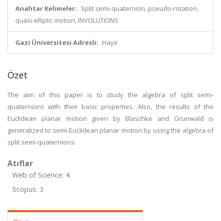
Anahtar Kelimeler:
Split semi-quaternion, pseudo-rotation,
quasi-elliptic motion, INVOLUTIONS
Gazi Üniversitesi Adresli:
Hayır
Özet
The aim of this paper is to study the algebra of split semi-
quaternions with their basic properties. Also, the results of the
Euclidean planar motion given by Blaschke and Grunwald is
generalized to semi-Euclidean planar motion by using the algebra of
split semi-quaternions.
Atıflar
Web of Science: 4
Scopus: 3