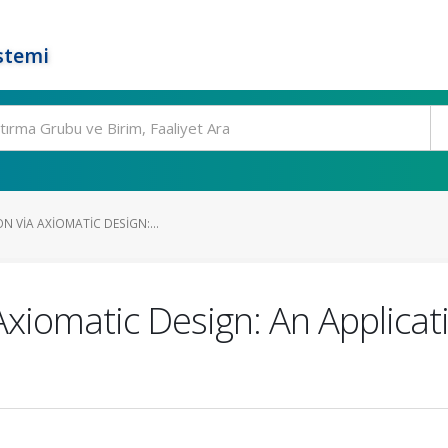
stemi
N VIA AXIOMATIC DESIGN:...
 Axiomatic Design: An Applicat