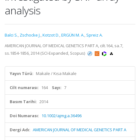
analysis
Balci S.
,
Zschocke J.
,
Kotzot D.
,
ERGÜN M. A.
,
Spreiz A.
AMERICAN JOURNAL OF MEDICAL GENETICS PART A, cilt.164, sa.7,
ss.1854-1856, 2014 (SCI-Expanded, Scopus)
Yayın Türü:
Makale / Kısa Makale
Cilt numarası:
164
Sayı:
7
Basım Tarihi:
2014
Doi Numarası:
10.1002/ajmg.a.36496
Dergi Adı:
AMERICAN JOURNAL OF MEDICAL GENETICS PART A