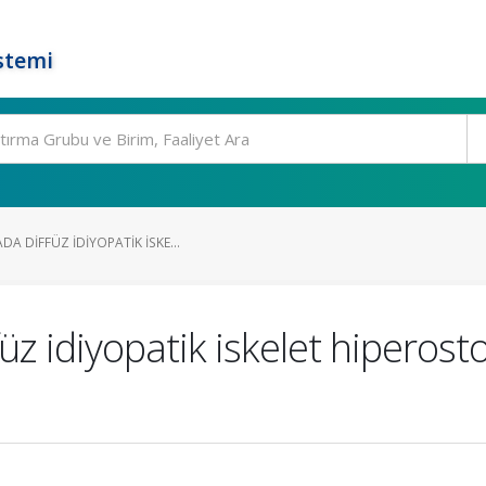
stemi
A DIFFÜZ IDIYOPATIK ISKE...
z idiyopatik iskelet hiperostoz