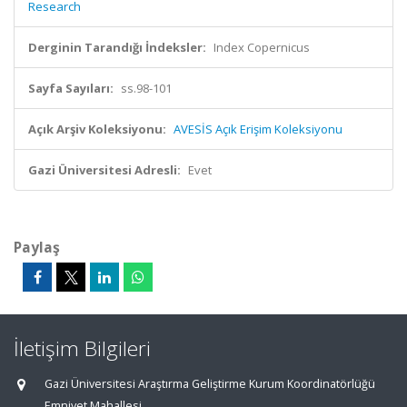
Research
Derginin Tarandığı İndeksler:
Index Copernicus
Sayfa Sayıları:
ss.98-101
Açık Arşiv Koleksiyonu:
AVESİS Açık Erişim Koleksiyonu
Gazi Üniversitesi Adresli:
Evet
Paylaş
İletişim Bilgileri
Gazi Üniversitesi Araştırma Geliştirme Kurum Koordinatörlüğü
Emniyet Mahallesi