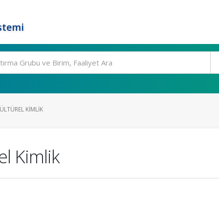
stemi
KÜLTÜREL KIMLIK
el Kimlik