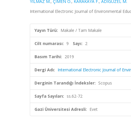
YILMAZ M.
,
ÇİMEN O.
,
KARAKAYA F.
,
ADIGÜZEL M.
International Electronic Journal of Environmental Educ
Yayın Türü:
Makale / Tam Makale
Cilt numarası:
9
Sayı:
2
Basım Tarihi:
2019
Dergi Adı:
International Electronic Journal of En
Derginin Tarandığı İndeksler:
Scopus
Sayfa Sayıları:
ss.62-72
Gazi Üniversitesi Adresli:
Evet