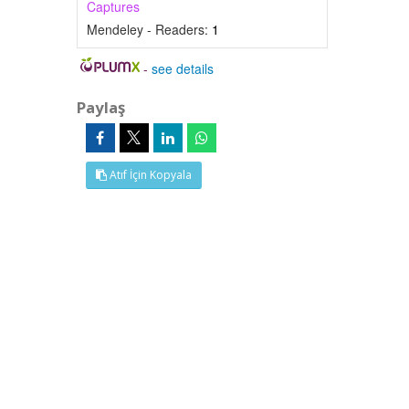
Captures
Mendeley - Readers:
1
-
see details
Paylaş
Atıf İçin Kopyala