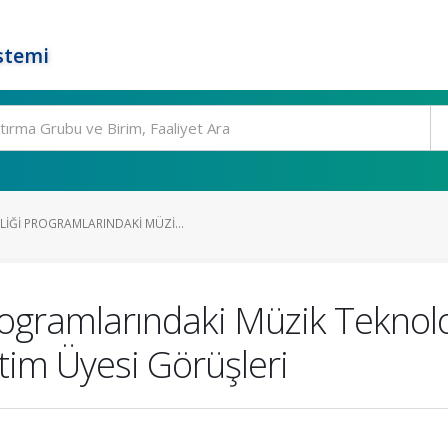
stemi
IĞI PROGRAMLARINDAKI MÜZI...
ramlarındaki Müzik Teknolojisi
etim Üyesi Görüşleri