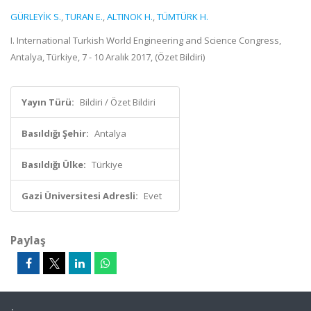
GÜRLEYİK S.
,
TURAN E.
,
ALTINOK H.
,
TÜMTÜRK H.
I. International Turkish World Engineering and Science Congress,
Antalya, Türkiye, 7 - 10 Aralık 2017, (Özet Bildiri)
Yayın Türü:
Bildiri / Özet Bildiri
Basıldığı Şehir:
Antalya
Basıldığı Ülke:
Türkiye
Gazi Üniversitesi Adresli:
Evet
Paylaş