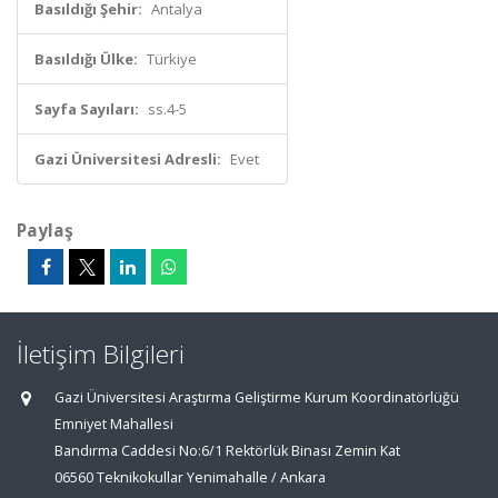
Basıldığı Şehir:
Antalya
Basıldığı Ülke:
Türkiye
Sayfa Sayıları:
ss.4-5
Gazi Üniversitesi Adresli:
Evet
Paylaş
İletişim Bilgileri
Gazi Üniversitesi Araştırma Geliştirme Kurum Koordinatörlüğü
Emniyet Mahallesi
Bandırma Caddesi No:6/1 Rektörlük Binası Zemin Kat
06560 Teknikokullar Yenimahalle / Ankara