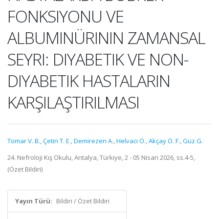
FONKSIYONU VE
ALBUMINÜRININ ZAMANSAL
SEYRI: DIYABETIK VE NON-
DIYABETIK HASTALARIN
KARŞILAŞTIRILMASI
Tomar V. B.
,
Çetin T. E.
,
Demirezen A.
,
Helvacı Ö.
,
Akçay Ö. F.
,
Güz G.
24. Nefroloji Kış Okulu, Antalya, Türkiye, 2 - 05 Nisan 2026, ss.4-5,
(Özet Bildiri)
Yayın Türü:
Bildiri / Özet Bildiri