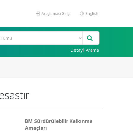
Araştırmacı Girişi
English
Detaylı Arama
esastır
BM Sürdürülebilir Kalkınma
Amaçları