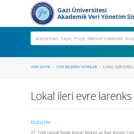
Gazi Üniversitesi
Akademik Veri Yönetim Si
Ara
ANA SAYFA
SON EKLENEN YAYINLAR
LOKAL ILERI EVRE 
Lokal ileri evre laren
DÜZLÜ M.
37. Türk Ulusal Kulak Burun Boğaz ve Baş Boyun Cerra