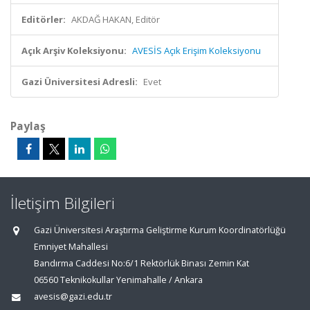
Editörler:
AKDAĞ HAKAN, Editör
Açık Arşiv Koleksiyonu:
AVESİS Açık Erişim Koleksiyonu
Gazi Üniversitesi Adresli:
Evet
Paylaş
İletişim Bilgileri
Gazi Üniversitesi Araştırma Geliştirme Kurum Koordinatörlüğü
Emniyet Mahallesi
Bandırma Caddesi No:6/1 Rektörlük Binası Zemin Kat
06560 Teknikokullar Yenimahalle / Ankara
avesis@gazi.edu.tr