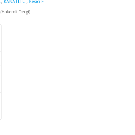
.
,
KANATLI U.
,
Kesici F.
9 (Hakemli Dergi)