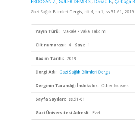
ERDOĞAN Z.
,
GÜLER DEMİR S.
,
Danacı F.
,
Çarboğa B
Gazi Sağlık Bilimleri Dergis, cilt.4, sa.1, ss.51-61, 201
Yayın Türü:
Makale / Vaka Takdimi
Cilt numarası:
4
Sayı:
1
Basım Tarihi:
2019
Dergi Adı:
Gazi Sağlık Bilimleri Dergis
Derginin Tarandığı İndeksler:
Other Indexes
Sayfa Sayıları:
ss.51-61
Gazi Üniversitesi Adresli:
Evet