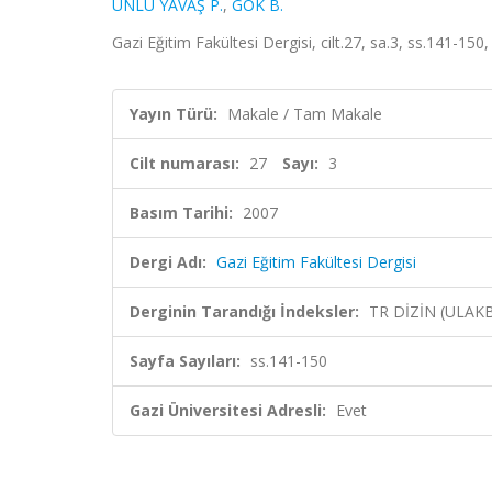
ÜNLÜ YAVAŞ P.
,
GÖK B.
Gazi Eğitim Fakültesi Dergisi, cilt.27, sa.3, ss.141-150
Yayın Türü:
Makale / Tam Makale
Cilt numarası:
27
Sayı:
3
Basım Tarihi:
2007
Dergi Adı:
Gazi Eğitim Fakültesi Dergisi
Derginin Tarandığı İndeksler:
TR DİZİN (ULAK
Sayfa Sayıları:
ss.141-150
Gazi Üniversitesi Adresli:
Evet