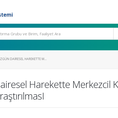
stemi
ZGÜN DAIRESEL HAREKETTE M...
airesel Harekette Merkezcil 
raştırılmasI