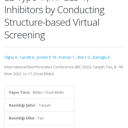
Inhibitors by Conducting
Structure-based Virtual
Screening
Olğaç A.
,
Carotti A.
,
Jordan P. M.
,
Kretzer C.
,
Werz O.
,
Banoğlu E.
International Bioinformatics Conference (IBC 2022), Tanjah, Fas, 8 - 09
Ekim 2022, ss.17, (Özet Bildiri)
Yayın Türü:
Bildiri / Özet Bildiri
Basıldığı Şehir:
Tanjah
Basıldığı Ülke:
Fas