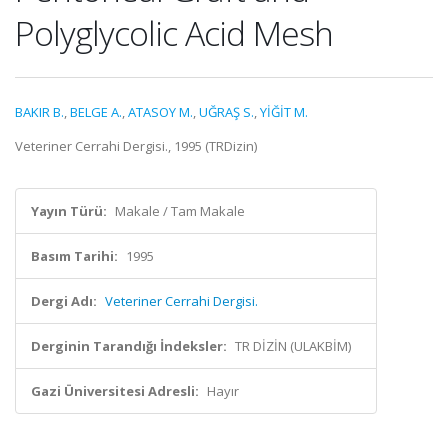
Polyglycolic Acid Mesh
BAKIR B.
,
BELGE A.
,
ATASOY M.
,
UĞRAŞ S.
,
YİĞİT M.
Veteriner Cerrahi Dergisi., 1995 (TRDizin)
Yayın Türü:
Makale / Tam Makale
Basım Tarihi:
1995
Dergi Adı:
Veteriner Cerrahi Dergisi.
Derginin Tarandığı İndeksler:
TR DİZİN (ULAKBİM)
Gazi Üniversitesi Adresli:
Hayır