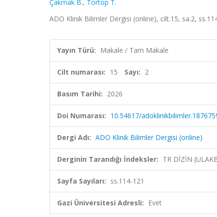
Çakmak B.
,
Tortop T.
ADO Klinik Bilimler Dergisi (online), cilt.15, sa.2, ss.
Yayın Türü:
Makale / Tam Makale
Cilt numarası:
15
Sayı:
2
Basım Tarihi:
2026
Doi Numarası:
10.54617/adoklinikbilimler.187675
Dergi Adı:
ADO Klinik Bilimler Dergisi (online)
Derginin Tarandığı İndeksler:
TR DİZİN (ULAK
Sayfa Sayıları:
ss.114-121
Gazi Üniversitesi Adresli:
Evet