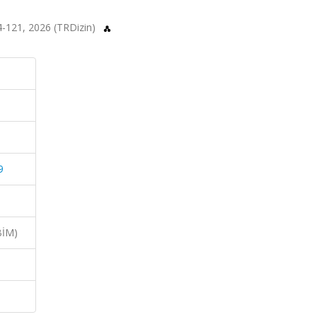
114-121, 2026 (TRDizin)
9
BİM)