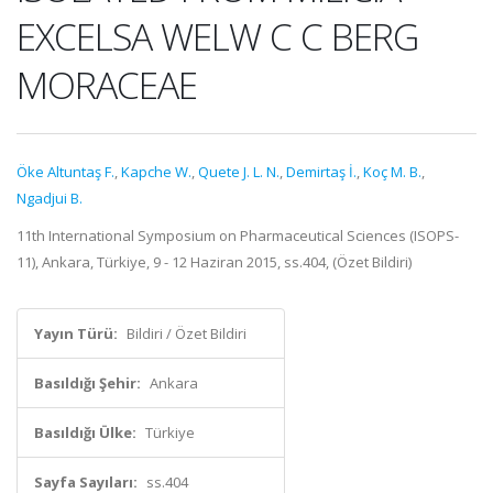
EXCELSA WELW C C BERG
MORACEAE
Öke Altuntaş F.
,
Kapche W.
,
Quete J. L. N.
,
Demirtaş İ.
,
Koç M. B.
,
Ngadjui B.
11th International Symposium on Pharmaceutical Sciences (ISOPS-
11), Ankara, Türkiye, 9 - 12 Haziran 2015, ss.404, (Özet Bildiri)
Yayın Türü:
Bildiri / Özet Bildiri
Basıldığı Şehir:
Ankara
Basıldığı Ülke:
Türkiye
Sayfa Sayıları:
ss.404