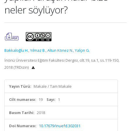
neler söylüyor?
Bakkaloğlu H.
,
Yılmaz B.
,
Altun Könez N.
,
Yalçın G.
İnönü Üniversitesi Eğitim Fakültesi Dergisi, cilt.19, sa.1, ss.119-150,
2018 (TRDizin)
Yayın Türü:
Makale / Tam Makale
Cilt numarası:
19
Sayı:
1
Basım Tarihi:
2018
Doi Numarası:
10.17679/inuefd.302031