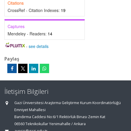
Citations
CrossRef - Citation Indexes:
19
Captures
Mendeley - Readers:
14
-
see details
Paylaş
İletişim Bilgileri
Gazi Üniversitesi Araştırma Geliştirme Kurum Koordinatörlüğü
Emniyet Mahallesi
Bandırma Caddesi No:6/1 Rektörlük Binası Zemin Kat
06560 Teknikokullar Yenimahalle / Ankara
avesis@gazi.edu.tr