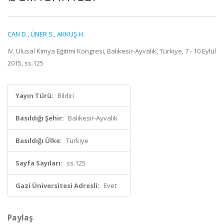
CAN D.
,
ÜNER S.
,
AKKUŞ H.
IV. Ulusal Kimya Eğitimi Kongresi, Balıkesir-Ayvalık, Türkiye, 7 - 10 Eylül
2015, ss.125
Yayın Türü:
Bildiri
Basıldığı Şehir:
Balıkesir-Ayvalık
Basıldığı Ülke:
Türkiye
Sayfa Sayıları:
ss.125
Gazi Üniversitesi Adresli:
Evet
Paylaş