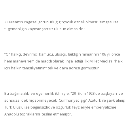
23 Nisan’ın imgesel görünürlüğü; “çocuk özneli olması” simgesi ise
“
Egemenliğin kayıtsız şartsız ulusun olmasıdır.”
“O” halkçı, devrimci, kamucu, ulusçu, laikliğin mimarının 106 yıl önce
hem manevi hem de maddi olarak inşa ettiği İlk Millet Meclis’i “halk
için halkın temsiliyetinin” tek ve daim adresi görmüştür.
Bu bağımsızlık ve egemenlik iklimiyle;
“29 Ekim 1923’de başlayan ve
sonsuza dek hiç sönmeyecek Cumhuriyet ışığı” Atatürk ile şavk almış
Türk Ulus’u ise bağımsızlık ve özgürlük feyzleriyle emperyalizme
Anadolu topraklarını teslim etmemiştir.